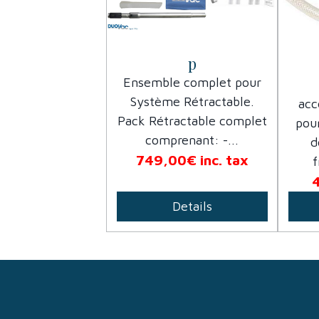
p
Ensemble complet pour
Système Rétractable.
acc
Pack Rétractable complet
pou
comprenant: -...
d
749,00€
inc. tax
f
Details