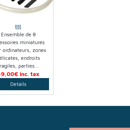
ttt
Ensemble de 8
essoires miniatures
r ordinateurs, zones
élicates, endroits
ragiles, parties...
49,00€
inc. tax
Details