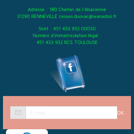
Adresse : 180 Chemin de l'Alsacienne
31290 RENNEVILLE cesses.duovac@wanadoo.fr
Siret : 451 433 932 00030
Numéro d'immatriculation légal :
451 433 932 RCS TOULOUSE
OK