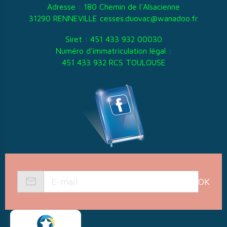
Adresse : 180 Chemin de l'Alsacienne
31290 RENNEVILLE cesses.duovac@wanadoo.fr
Siret : 451 433 932 00030
Numéro d'immatriculation légal :
451 433 932 RCS TOULOUSE
OK