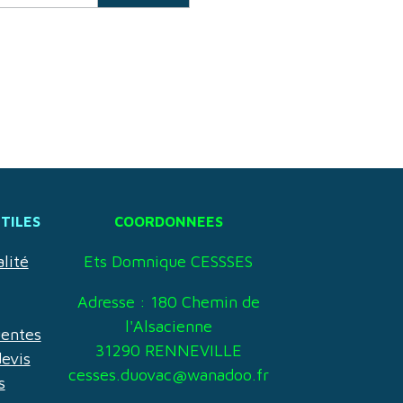
UTILES
COORDONNEES
lité
Ets Domnique CESSSES
Adresse : 180 Chemin de
l'Alsacienne
uentes
31290 RENNEVILLE
evis
cesses.duovac@wanadoo.fr
s