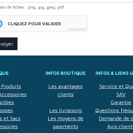
ts de fichier : png, jpg, jpeg, pdf
CLIQUEZ POUR VALIDER
IconCaptcha ©
voyer
QUE
INFOS BOUTIQUE
INFOS & LIENS 
Produits
Les avantages
Service et Qua
Accessoires
clients
SAV
xibles
Garantie
rosses
Les livraisons
Questions fréq
es et Sacs
Les moyens de
Demande de d
essoires
paiements
Avis client