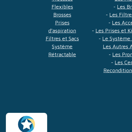
Flexibles
-
Les B
Brosses
-
Les Filtr
Prises
-
Les Acc
d'aspiration
-
Les Prises et 
Filtres et Sacs
-
Le Système 
Système
Les Autres 
Rétractable
-
Les Pro
-
Les Ce
Reconditio