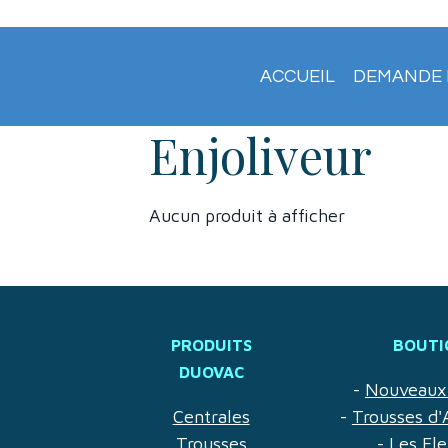
ACCUEIL
DEMANDE 
Enjoliveur
Aucun produit à afficher
PRODUITS
BOUTI
DUOVAC
-
Nouveaux 
Centrales
-
Trousses d'
Trousses
-
Les Fle