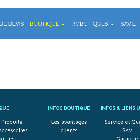
DE DEVIS
BOUTIQUE
ROBOTIQUES
SAV E
QUE
INFOS BOUTIQUE
INFOS & LIENS 
Produits
Les avantages
Service et Qua
Accessoires
clients
SAV
xibles
Garantie