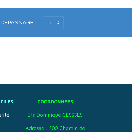
T DÉPANNAGE
UTILES
COORDONNEES
lité
Ets Domnique CESSSES
Adresse : 180 Chemin de