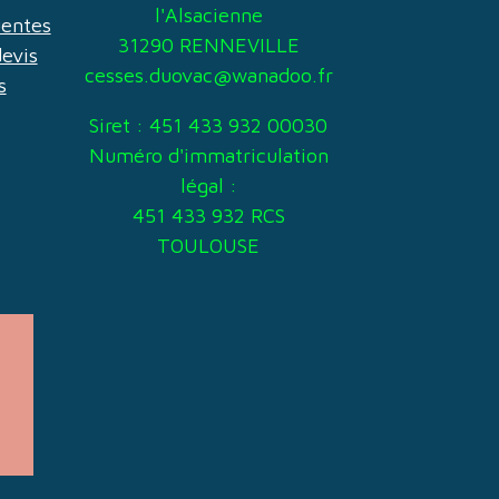
l'Alsacienne
uentes
31290 RENNEVILLE
evis
cesses.duovac@wanadoo.fr
s
Siret : 451 433 932 00030
Numéro d'immatriculation
légal :
451 433 932 RCS
TOULOUSE