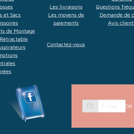
rosses
Les livraisons
Questions fréq
es et Sacs
Les moyens de
Demande de d
essoires
paiements
Avis client
Kits de Montage
Rétractable
Contactez-nous
Aspirateurs
motions
ntrales
nnées
OK