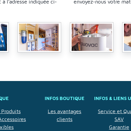
 l'adresse indiquée ci-
envoyez-nous votre matér
QUE
INFOS BOUTIQUE
INFOS & LIENS 
Produits
Les avantages
Service et Qua
Accessoires
clients
SAV
xibles
Garantie