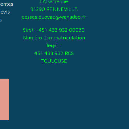
l'Alsacienne
uentes
31290 RENNEVILLE
evis
cesses.duovac@wanadoo.fr
s
Siret : 451 433 932 00030
Numéro d'immatriculation
légal :
451 433 932 RCS
TOULOUSE