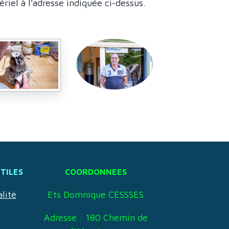
iel à l'adresse indiquée ci-dessus.
UTILES
COORDONNEES
lité
Ets Domnique CESSSES
Adresse : 180 Chemin de