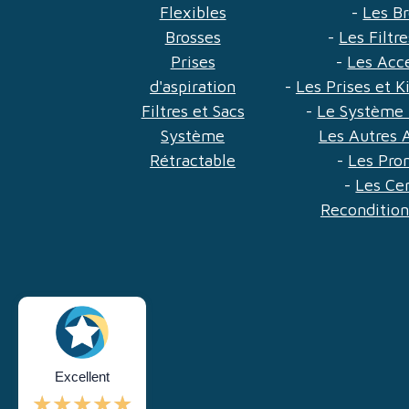
Flexibles
-
Les B
Brosses
-
Les Filtr
Prises
-
Les Acc
d'aspiration
-
Les Prises et 
Filtres et Sacs
-
Le Système 
Système
Les Autres 
Rétractable
-
Les Pro
-
Les Ce
Reconditio
Excellent