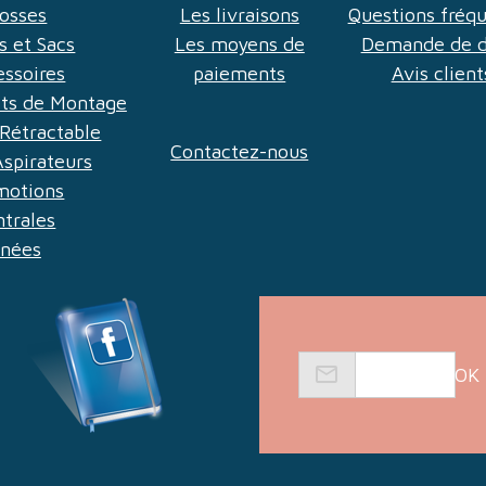
rosses
Les livraisons
Questions fréq
es et Sacs
Les moyens de
Demande de d
essoires
paiements
Avis client
Kits de Montage
Rétractable
Contactez-nous
Aspirateurs
motions
ntrales
nnées
OK